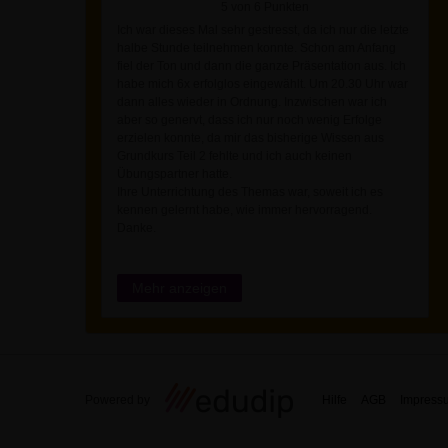
5 von 6 Punkten
Ich war dieses Mal sehr gestresst, da ich nur die letzte
halbe Stunde teilnehmen konnte. Schon am Anfang
fiel der Ton und dann die ganze Präsentation aus. Ich
habe mich 6x erfolglos eingewählt. Um 20.30 Uhr war
dann alles wieder in Ordnung. Inzwischen war ich
aber so genervt, dass ich nur noch wenig Erfolge
erzielen konnte, da mir das bisherige Wissen aus
Grundkurs Teil 2 fehlte und ich auch keinen
Übungspartner hatte.
Ihre Unterrichtung des Themas war, soweit ich es
kennen gelernt habe, wie immer hervorragend.
Danke.
Mehr anzeigen
Powered by
Hilfe
AGB
Impress